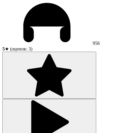
956
5
★ (оценок:
3
)