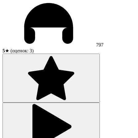
797
5
★ (оценок:
3
)