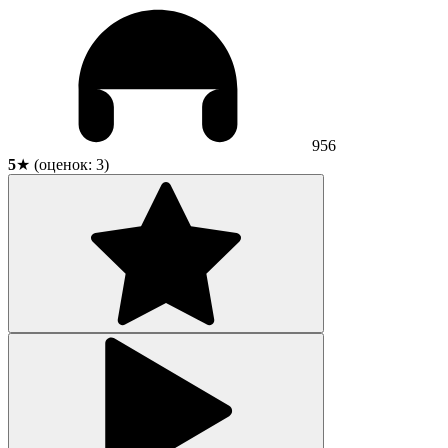
956
5
★ (оценок:
3
)