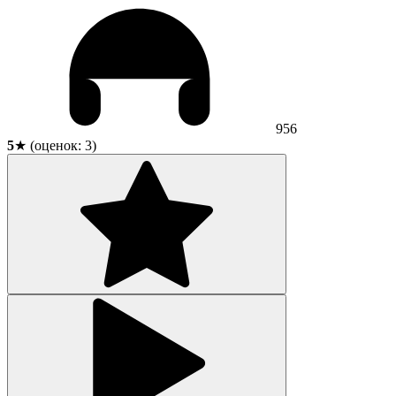
956
5
★ (оценок:
3
)