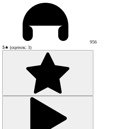
956
5
★ (оценок:
3
)