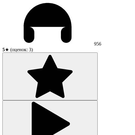
956
5
★ (оценок:
3
)