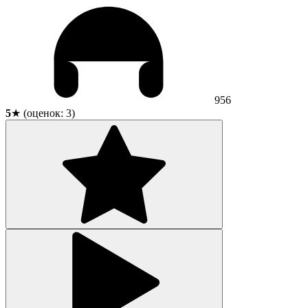
956
5
★ (оценок:
3
)