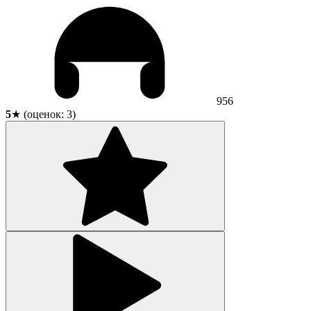
956
5
★ (оценок:
3
)