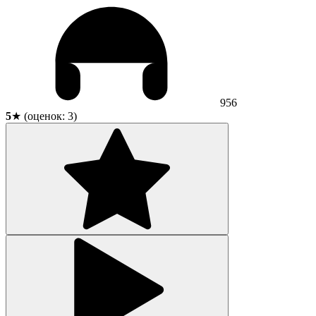
956
5
★ (оценок:
3
)