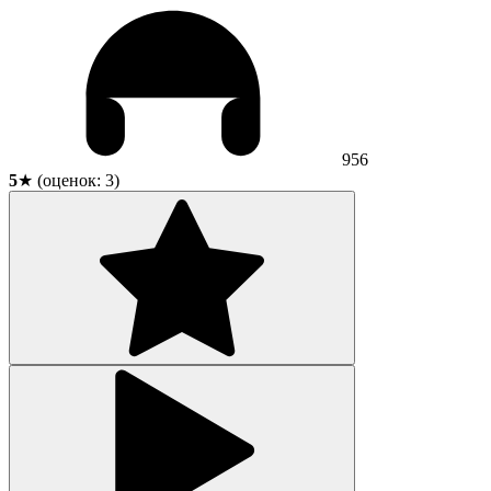
956
5
★ (оценок:
3
)