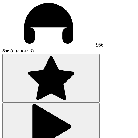
956
5
★ (оценок:
3
)