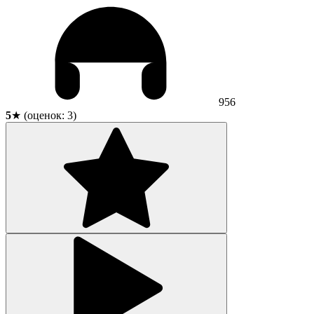
956
5
★ (оценок:
3
)