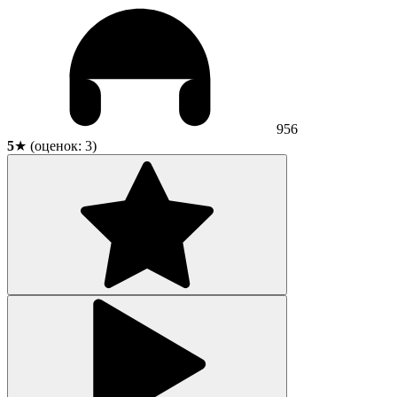
956
5
★ (оценок:
3
)